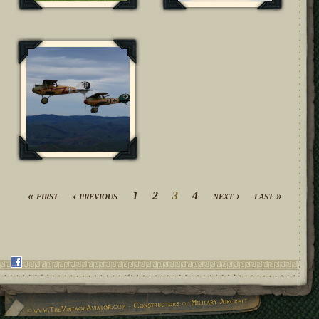
Pages
« first
‹ previous
1
2
3
4
next ›
last »